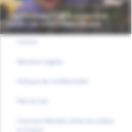
L’appel à projets « Vie & alimentation
saines » est ouvert jusqu’à fin août
Contact
Mentions Légales
Politique de confidentialité
Plan du site
Comment Michelin utilise les cookies
en France