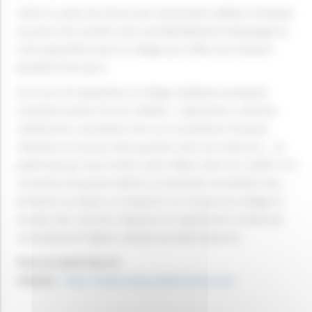
Créé il y a plus de 20 ans par l’association AMOS, le festival
Les Jours de Lumière s’est considérablement développé et
c’est aujourd’hui tout un village qui s’offre aux visiteurs
pendant trois jours.
Du 24 au 26 septembre, le village médiéval auvergnat
s’animera autour de son château : expositions, concerts,
conférences, animations de rue, et quelques fresques
réalisées en live par deux grands noms du street art… un
week-end qui nous invite à venir flâner dans les ruelles à la
rencontre de jeunes talents ou d’artistes renommés tous
présents sur place, se restaurer sur la place du village et
écouter des concerts originaux en appréciant la fameuse
acoustique de l’église romane de Saint-Saturnin.
Pour en savoir plus et
réserver
:
https://www.lesjoursdelumiere.com/