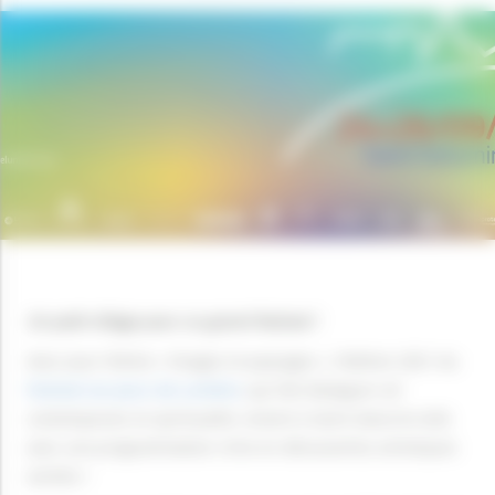
Un petit village pour un grand festival !
Avec pour thème « Visages et paysages », l’édition 2021 du
Festival Les Jours de Lumière
, qui fait dialoguer art
contemporain et spiritualité, revient à Saint-Saturnin (63)
avec une programmation riche en découvertes artistiques
variées !