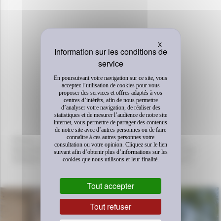
Masquer le bandeau 
X
En poursuivant votre navigation sur ce site, vous
acceptez l’utilisation de cookies pour vous
proposer des services et offres adaptés à vos
centres d’intérêts, afin de nous permettre
d’analyser votre navigation, de réaliser des
statistiques et de mesurer l’audience de notre site
internet, vous permettre de partager des contenus
de notre site avec d’autres personnes ou de faire
connaître à ces autres personnes votre
Photos : ©Mathieu-Ricard; ©Oleg-Shuplyak; ©Olivier-
consultation ou votre opinion. Cliquez sur le lien
Masmonteil; ©Abadie-Sauques; ©Iguericolas; ©lilirose;
suivant afin d’obtenir plus d’informations sur les
©Fabien-Verschaere; ©Gaia_Cuatro; ©Antoine-Omerin
cookies que nous utilisons et leur finalité.
DÉCOUVREZ AUSSI
Tout accepter
Tout refuser