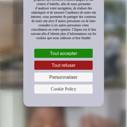
centres d’intérêts, afin de nous permettre
d’analyser votre navigation, de réaliser des
statistiques et de mesurer l’audience de notre site
internet, vous permettre de partager des contenus
de notre site avec d’autres personnes ou de faire
connaître à ces autres personnes votre
consultation ou votre opinion. Cliquez sur le lien
suivant afin d’obtenir plus d’informations sur les
cookies que nous utilisons et leur finalité.
Tout accepter
Tout refuser
L’appel à projets « Nouveaux modèles
Personnaliser
collaboratifs » est ouvert jusqu’à fin août
Cookie Policy