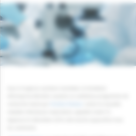
Face à l’urgence sanitaire mondiale, la Fondation
d’Entreprise Michelin soutient un ambitieux programme de
recherche mené par
l’Institut Pasteur
contre la nouvelle
maladie infectieuse respiratoire, appelée Covid-19.
Apparue en décembre 2019, elle touche aujourd’hui tous
les continents.