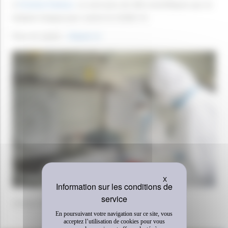
A
l’Institut Pasteur
, ce sont plus de 300 scientifiques qui se
battent chaque jour contre le COVID-19.
Pour en savoir :
cliquez ici
Masquer le bandeau 
X
Institut Pasteur/François Gardy
En poursuivant votre navigation sur ce site, vous
acceptez l’utilisation de cookies pour vous
DÉCOUVREZ AUSSI