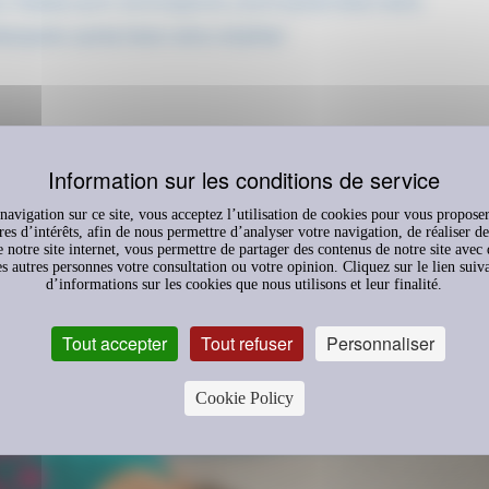
s://www.asm-omnisports.com/sante-bien-etre-
ite/pole-sante-bien-etre-vitalite/
avigation sur ce site, vous acceptez l’utilisation de cookies pour vous proposer
res d’intérêts, afin de nous permettre d’analyser votre navigation, de réaliser des
 notre site internet, vous permettre de partager des contenus de notre site avec
es autres personnes votre consultation ou votre opinion. Cliquez sur le lien suiv
d’informations sur les cookies que nous utilisons et leur finalité.
Tout accepter
Tout refuser
Personnaliser
Cookie Policy