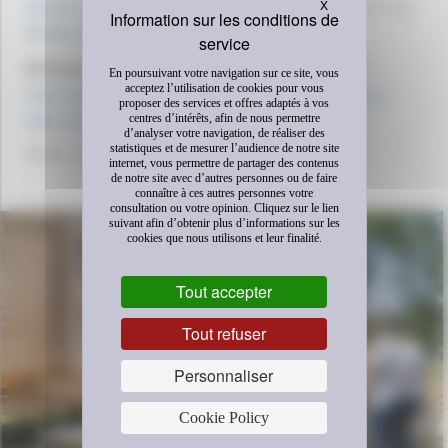
X
Festival Enescu de Bucarest
les 16 et 17 septembre et à la
Philharmonie de Paris
le 20 septembre 2021.
Retrouvez les Dissonances sur les réseaux sociaux
:
En poursuivant votre navigation sur ce site, vous
acceptez l’utilisation de cookies pour vous
https://www.facebook.com/ensemble.les-dissonances
,
proposer des services et offres adaptés à vos
centres d’intérêts, afin de nous permettre
https://twitter.com/Les_Dissonances
d’analyser votre navigation, de réaliser des
statistiques et de mesurer l’audience de notre site
Photo : Copyright Gilles Abegg
internet, vous permettre de partager des contenus
de notre site avec d’autres personnes ou de faire
connaître à ces autres personnes votre
DÉCOUVREZ AUSSI
consultation ou votre opinion. Cliquez sur le lien
suivant afin d’obtenir plus d’informations sur les
cookies que nous utilisons et leur finalité.
Tout accepter
Tout refuser
Personnaliser
Cookie Policy