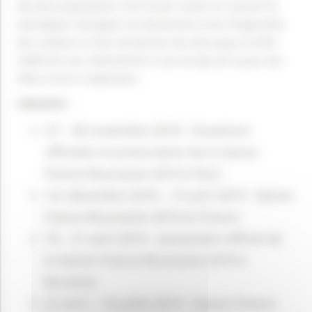
des deux populations l’une envers l’autre en cassant les
stéréotypes, témoigner du dynamisme et de l’imagination
des créateurs et des entreprises des deux pays et enfin,
réaffirmer leur attachement à une Europe de la paix, des
idées et de la coopération.
Calendrier :
27 – 30 novembre 2018 : Ouverture
officielle et protocolaire de la Saison
France-Roumanie 2019 à Paris
1er décembre 2018 – 15 avril 2019 : Saison
France-Roumanie 2019 en France
18 – 21 avril 2019 : Lancement officiel de
la Saison France-Roumanie 2019 à
Bucarest
22 avril – 14 juillet 2019 : Saison France-