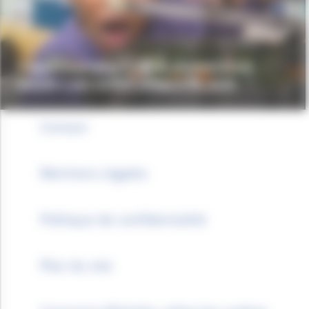
L’appel à projets « Vie & alimentation
saines » est ouvert jusqu’à fin août
Contact
Mentions Légales
Politique de confidentialité
Plan du site