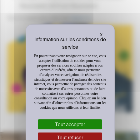
Roumanie 2019 en Roumanie
Pour en savoir plus, merci de
cliquer ici
.
Masquer le bandeau 
X
En poursuivant votre navigation sur ce site, vous
acceptez l’utilisation de cookies pour vous
proposer des services et offres adaptés à vos
centres d’intérêts, afin de nous permettre
d’analyser votre navigation, de réaliser des
statistiques et de mesurer l’audience de notre site
internet, vous permettre de partager des contenus
de notre site avec d’autres personnes ou de faire
connaître à ces autres personnes votre
consultation ou votre opinion. Cliquez sur le lien
suivant afin d’obtenir plus d’informations sur les
cookies que nous utilisons et leur finalité.
Tout accepter
DÉCOUVREZ AUSSI
Tout refuser