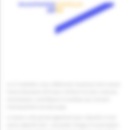
Le 27 novembre, nous célébrerons l’ouverture de la saison
France-Roumanie 2019 pour renforcer les liens culturels,
économiques, scientifiques et sociétaux qui unissent
historiquement nos deux pays.
La Saison a été pensée également pour répondre à trois
autres objectifs forts : renouveler l’image et la perception