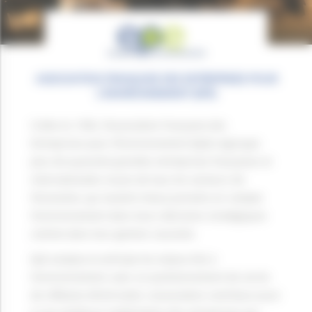
ASSOCIATION FRANÇAISE DES ENTREPRISES POUR
L'ENVIRONNEMENT (EPE)
Créée en 1992, l’Association Française des
Entreprises pour l’Environnement (EpE) regroupe
plus de quarante grandes entreprises françaises et
internationales issues de tous les secteurs de
l’économie, qui veulent mieux prendre en compte
l’environnement dans leurs décisions stratégiques
comme dans leur gestion courante.
EpE analyse et anticipe les enjeux liés à
l’environnement, avec un positionnement de cercle
de réflexion (think tank). L’association contribue aussi