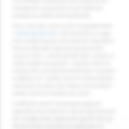
à une meilleure mobilisation des entreprises par
l’échange des connaissances et des meilleures
pratiques en matière environnementale.
Dans ce but, elle a lancé en 2017 une grande étude,
«
l’étude EpE ZEN 2050
», afin de dessiner le visage
d’une société française à zéro émission nette (ZEN) à
l’horizon 2050, dans l’esprit de l’Accord de Paris
conclu en 2015. « L’étude EpE ZEN 2050 » soulève un
certain nombre de questions : Comment vivent les
Français dans une économie décarbonée ? Comment
se déplace-t-on ? Quelles seront les transformations
nécessaires de chacun des secteurs de l’économie ?
Quelles seront les conditions de succès ?
Si différents secteurs économiques disposent
aujourd’hui d’une feuille de route de long terme pour
leur stratégie climat, l’atteinte des objectifs fixés par
l’Accord de Paris nécessite une mobilisation de