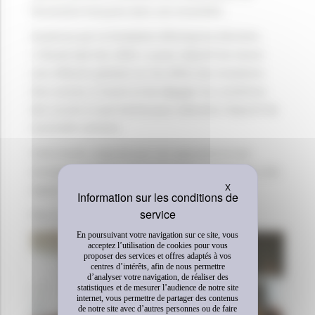
l’économie française dans son ensemble.
Soutenue par la Fondation d’Entreprise Michelin,
« l’étude EpE Zen 2050 » a pour objectif de mener
une réflexion globale sur les effets des mutations
d’un secteur à l’autre et de dégager les conditions
des succès à court terme pour atteindre l’objectif de
neutralité carbone.
Cette étude, originale par son approche et son
envergure, mobilise de nombreuses entreprises, des
Masquer le bandeau 
X
experts sectoriels, économistes et sociologues.
Pour en savoir plus, merci de
cliquer ici
.
En poursuivant votre navigation sur ce site, vous
acceptez l’utilisation de cookies pour vous
proposer des services et offres adaptés à vos
centres d’intérêts, afin de nous permettre
d’analyser votre navigation, de réaliser des
statistiques et de mesurer l’audience de notre site
internet, vous permettre de partager des contenus
de notre site avec d’autres personnes ou de faire