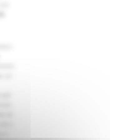
 ont
té
ation
ements
ec un
cueil
times
de de
 de 3
i a