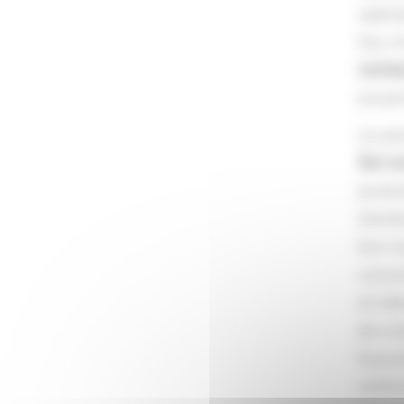
opérat
lieu 
Solida
(novem
Le par
Été So
produi
d’enfa
fort i
concer
et hé
de vi
fourni
millio