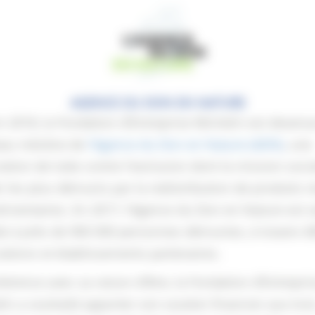
AGENCE DU DON EN NATURE
n 2018, la Fondation d’Entreprise Michelin est devenu
eau mécène de
l’Agence du Don en Nature (ADN)
, une
ation de lutte contre l’exclusion dont la mission socia
r les plus démunis par la redistribution de produits 
limentaires. En 2017, l’Agence du Don en Nature est 
de à près de 900 000 personnes démunies, à travers 8
ations et établissements partenaires.
érence avec sa raison d’être, la Fondation d’Entrepri
in a souhaité apporter son soutien financier aux troi