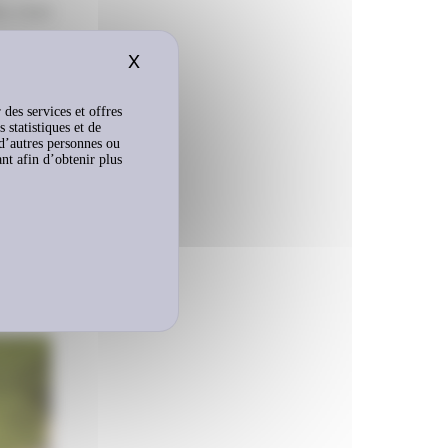
e s’est
X
Masquer le bandeau des cookies
a
près
 des services et offres
 statistiques et de
 d’autres personnes ou
ant afin d’obtenir plus
 joies
 est
ici
.