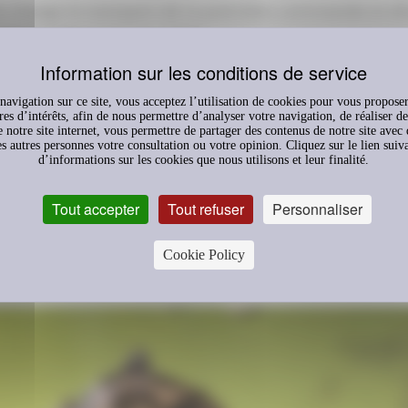
n charge le transport de la première commande et ell
e à le faire jusqu’en 2020.
ation de Noël
de novembre vient de s’achever : ADN 
ribué, grâce au concours d’une dizaine d’entreprises, 
avigation sur ce site, vous acceptez l’utilisation de cookies pour vous proposer
res d’intérêts, afin de nous permettre d’analyser votre navigation, de réaliser des
 000 jeux et jouets neufs, destinés aux enfants des
 notre site internet, vous permettre de partager des contenus de notre site avec
es autres personnes votre consultation ou votre opinion. Cliquez sur le lien suiv
es démunies. La lutte contre l’exclusion doit aussi
d’informations sur les cookies que nous utilisons et leur finalité.
tre à ceux qui en ont le plus besoin de connaître les
Tout accepter
Tout refuser
Personnaliser
tes de fin d’année. La Fondation d’Entreprise Michelin
d’y contribuer.
Cookie Policy
d’informations sur l’Agence du Don en Nature,
cliquez 