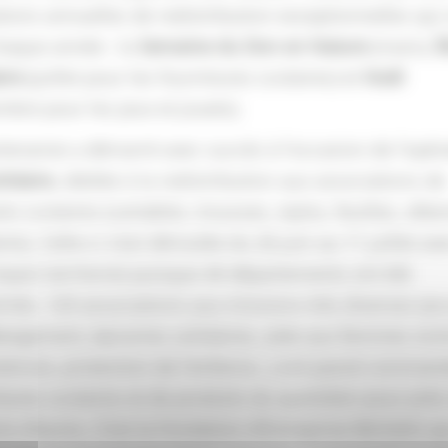
ions annuelles de redistribution exceptionnelles qui
chaque année : la
Semaine du Don en Nature
(mars),
É
ire
(juillet pour les fournitures scolaires) et
Noël
bre pour les jeux et jouets).
tenariat a démarré avec succès à l’occasion de l’opér
lidaire
, dédiée à la redistribution aux associations de
ts scolaires (cartables, trousses, stylos, feuilles, vêt
nts). Celle-ci s’est déroulée du 26 juin au 11 juillet av
mpact territorial puisque 44 départements ont été
nés. 120 associations aux missions très diverses (ac
bergement, épiceries solidaires, aide aux femmes vic
olences, protection de l’enfance…) ont passé comman
tures scolaires et de produits du quotidien pour près
ns d’euros. C’est la Fondation d’Entreprise Michelin qu