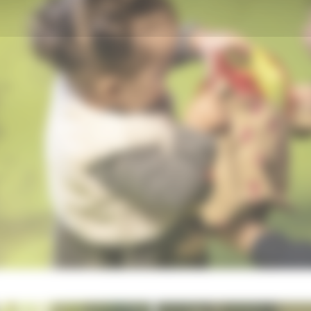
it ©GovinSorel