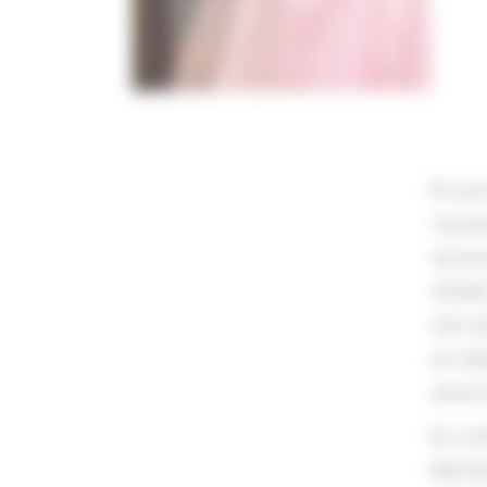
En jui
nouv
associ
d’aide
non-a
en ai
associ
En coh
Michel