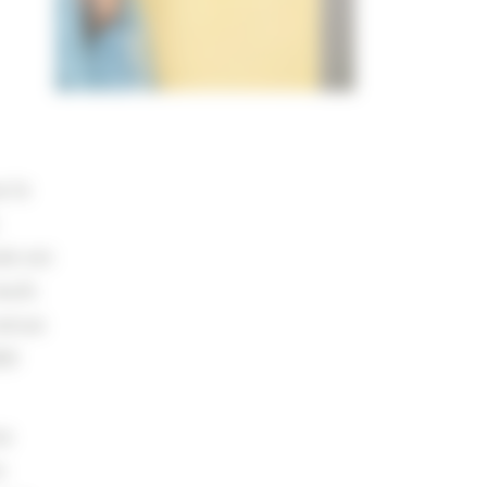
e le
le est
neufs
venue
00
se
s