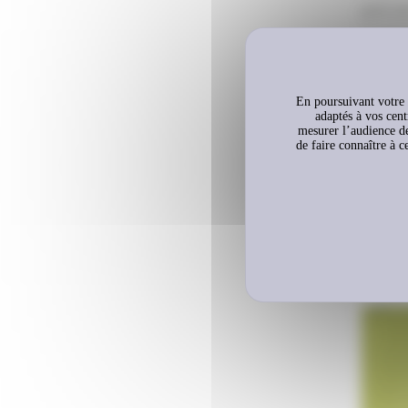
pris e
engagé
L’
opér
redist
En poursuivant votre n
adaptés à vos cent
de 234
mesurer l’audience de
de faire connaître à c
famill
permet
des fê
fière 
Plus 