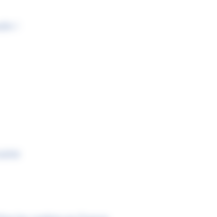
dIn !
alité