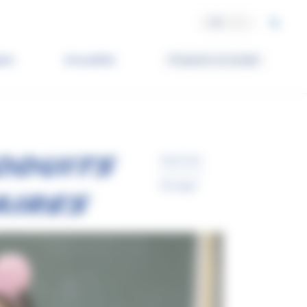
FR
EN
ets
Actualités
Proposer un projet
ODUITS
Imprimer
Partager
AIRES