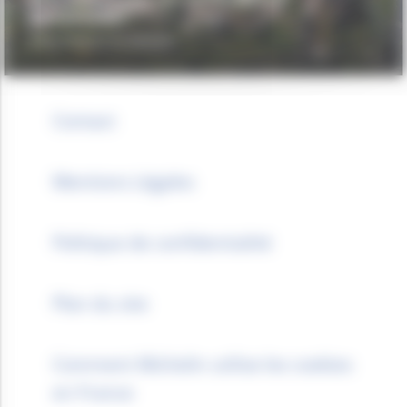
AUVERGNAT
FONDATION DU PATRIMOINE
Contact
Mentions Légales
Politique de confidentialité
Plan du site
Comment Michelin utilise les cookies
en France