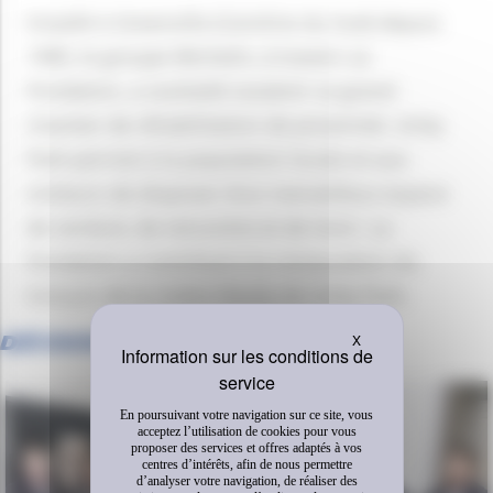
Installé à Greenville (Caroline du Sud) depuis
1985, le groupe Michelin, à travers sa
Fondation, a souhaité soutenir ce grand
chantier de réhabilitation de proximité. Unity
Park permet à la population locale et aux
visiteurs de disposer d’un merveilleux espace
de verdure, de rencontre et de loisir. La
Fondation a contribué à la restauration du
tronçon de la rivière Reedy de Unity Park.
Masquer le bandeau 
X
DÉCOUVREZ AUSSI
En poursuivant votre navigation sur ce site, vous
acceptez l’utilisation de cookies pour vous
proposer des services et offres adaptés à vos
centres d’intérêts, afin de nous permettre
d’analyser votre navigation, de réaliser des