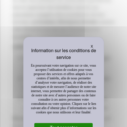
tout en apportant des bénéfices concrets aux
populations engagées dans la protection de leur
territoire.
La Fondation d’Entreprise Michelin
soutient
cette démarche tournée vers l’innovation et la
durabilité.
Masquer le bandeau 
X
Chiffres clés
8 000 hectares
restaurés et protégés
dans le corridor en 18 mois
En poursuivant votre navigation sur ce site, vous
acceptez l’utilisation de cookies pour vous
proposer des services et offres adaptés à vos
10 000 crédits carbone
générés avec
centres d’intérêts, afin de nous permettre
d’analyser votre navigation, de réaliser des
co-bénéfices pour la biodiversité
statistiques et de mesurer l’audience de notre site
internet, vous permettre de partager des contenus
de notre site avec d’autres personnes ou de faire
400 personnes formées
aux enjeux
connaître à ces autres personnes votre
consultation ou votre opinion. Cliquez sur le lien
climat, biodiversité et gouvernance
suivant afin d’obtenir plus d’informations sur les
cookies que nous utilisons et leur finalité.
Plus d’informations
sur les corridors de biodiversité
et la connectivité écologique, à destination des