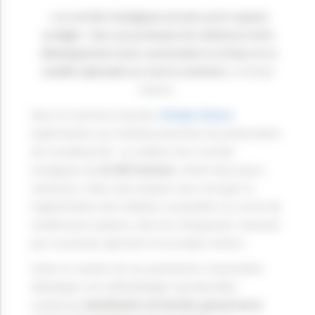
« Le corridor
écologique
est
plus
qu’un
espace
protégé :
c’est
une
promesse
de
cohérence
entre
développement
local, conservation et
climat
, et un
modèle
réplicable
sur tout le continent. »
Climate
Chance
Dans le nord de la Guinée,
Climate Chance
expérimente une initiative pionnière de préservation
de la biodiversité : la création d’un corridor
écologique de
62 000 hectares
, reliant deux parcs
nationaux. Cette zone tampon vise à enrayer la
fragmentation des habitats, essentielle à la survie de
nombreuses espèces, dont les chimpanzés, menacés
par la pression agricole et les projets miniers.
Grâce au soutien de ses partenaires, l’association
développe une méthodologie reproductible,
combinant
planification territoriale, gouvernance