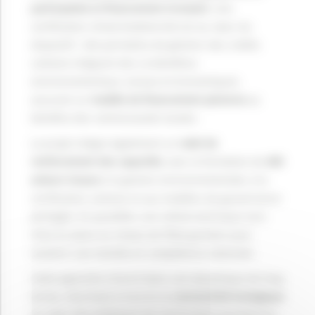
participative et financement innovant
. Une
certification climat-biodiversité est au cœur du
dispositif : elle permettra de générer des crédits
carbone intégrant des co-bénéfices
environnementaux, sociaux et économiques,
assurant un
modèle de financement pérenne
au
bénéfice des communautés locales.
Le projet intègre également un
volet de
renforcement des capacités
, avec la formation de
400
acteurs locaux
à la gestion environnementale, à la
certification carbone et aux modèles de gouvernance
partagée. En parallèle, une cellule technique sera
mise en place au niveau de l’État guinéen pour
soutenir une montée en compétence nationale.
Cette approche s’inscrit dans une dynamique de long
terme, cherchant à inscrire la
connectivité écologique
au cœur des politiques de conservation guinéennes,