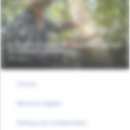
La chaîne de valeur du caoutchouc naturel
en Amazonie brésilienne
WWF BRÉSIL
Contact
Mentions Légales
Politique de confidentialité